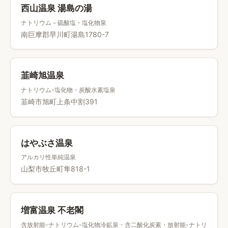
西山温泉 湯島の湯
ナトリウム－硫酸塩・塩化物泉
南巨摩郡早川町湯島1780-7
韮崎旭温泉
ナトリウム-塩化物・炭酸水素塩泉
韮崎市旭町上条中割391
はやぶさ温泉
アルカリ性単純温泉
山梨市牧丘町隼818-1
増富温泉 不老閣
含放射能-ナトリウム-塩化物冷鉱泉・含二酸化炭素・放射能-ナトリ