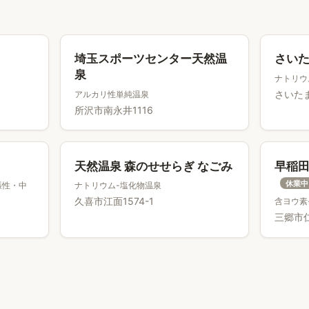
埼玉スポーツセンター天然温
さい
泉
ナトリウ
さいたま
アルカリ性単純温泉
所沢市南永井1116
天然温泉 森のせせらぎ なごみ
早稲田
休業中
張性・中
ナトリウム-塩化物温泉
久喜市江面1574-1
含ヨウ素
三郷市仁