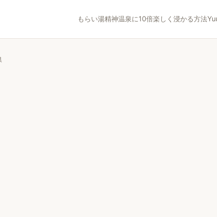
もらい湯精神
温泉に10倍楽しく浸かる方法
Yu
県