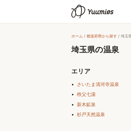
ホーム
/
都道府県から探す
/
埼玉
埼玉県
の温泉
エリア
さいたま清河寺温泉
秩父七湯
新木鉱泉
杉戸天然温泉