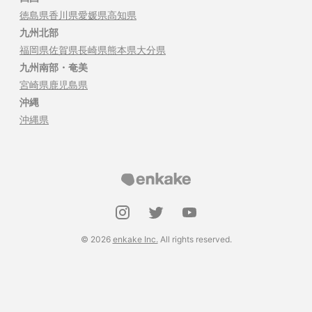
徳島県
香川県
愛媛県
高知県
九州北部
福岡県
佐賀県
長崎県
熊本県
大分県
九州南部・奄美
宮崎県
鹿児島県
沖縄
沖縄県
©
2026
enkake Inc.
All rights reserved.