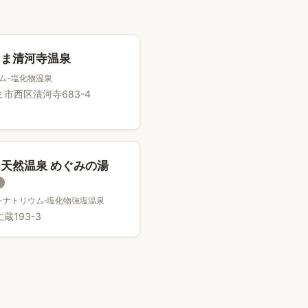
たま清河寺温泉
ム-塩化物温泉
市西区清河寺683-4
天然温泉 めぐみの湯
-ナトリウム‐塩化物強塩温泉
蔵193-3