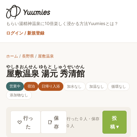
もらい湯精神
温泉に10倍楽しく浸かる方法
Yuumiesとは？
ログイン / 新規登録
ホーム
/
長野県
/
屋敷温泉
やしきおんせん ゆもと しゅうせいかん
屋敷温泉 湯元 秀清館
営業中
宿泊
日帰り入浴
加水
なし
加温
なし
循環
なし
添加物
なし
行っ
保
投
行った
0
人・保存
♡
📑
0
人
た
存
稿 ▾