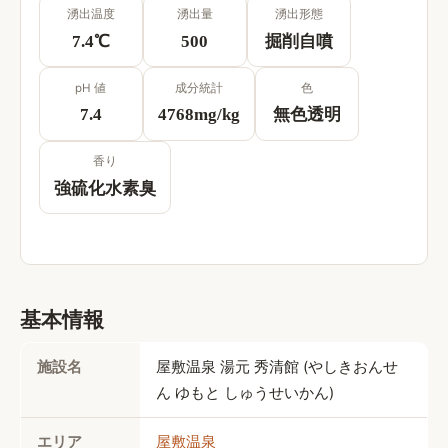
湧出温度
湧出量
湧出形態
7.4
℃
500
掘削自噴
pH 値
成分統計
色
7.4
4768
mg/kg
無色透明
香り
強硫化水素臭
基本情報
施設名
屋敷温泉 湯元 秀清館
 (
やしきおんせ
ん ゆもと しゅうせいかん
)
エリア
屋敷温泉