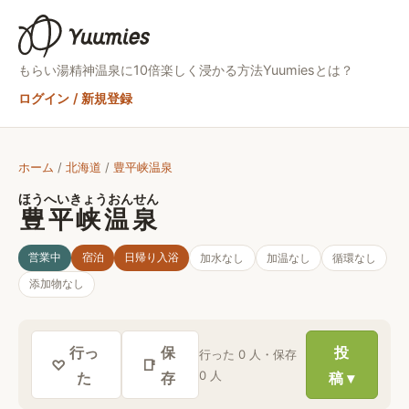
もらい湯精神
温泉に10倍楽しく浸かる方法
Yuumiesとは？
ログイン / 新規登録
ホーム
/
北海道
/
豊平峡温泉
ほうへいきょうおんせん
豊平峡温泉
営業中
宿泊
日帰り入浴
加水
なし
加温
なし
循環
なし
添加物
なし
行っ
保
投
行った
0
人・保存
♡
📑
0
人
た
存
稿 ▾