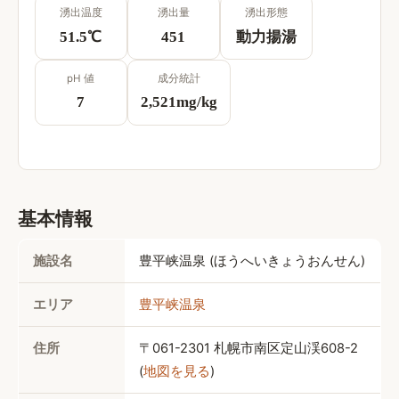
湧出温度
湧出量
湧出形態
51.5
℃
451
動力揚湯
pH 値
成分統計
7
2,521
mg/kg
基本情報
施設名
豊平峡温泉
 (
ほうへいきょうおんせん
)
エリア
豊平峡温泉
住所
〒061-2301 
札幌市南区定山渓608-2
(
地図を見る
)