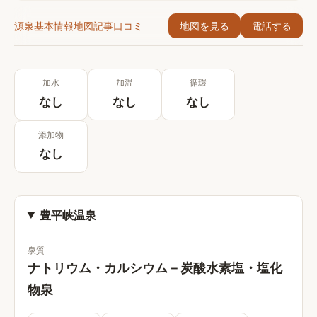
源泉
基本情報
地図
記事
口コミ
地図を見る
電話する
加水
加温
循環
なし
なし
なし
添加物
なし
豊平峡温泉
泉質
ナトリウム・カルシウム－炭酸水素塩・塩化
物泉