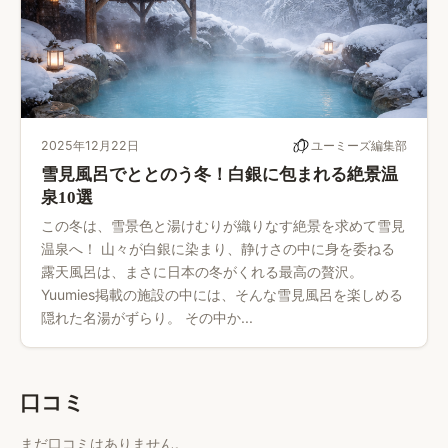
2025年12月22日
ユーミーズ編集部
雪見風呂でととのう冬！白銀に包まれる絶景温
泉10選
この冬は、雪景色と湯けむりが織りなす絶景を求めて雪見
温泉へ！ 山々が白銀に染まり、静けさの中に身を委ねる
露天風呂は、まさに日本の冬がくれる最高の贅沢。
Yuumies掲載の施設の中には、そんな雪見風呂を楽しめる
隠れた名湯がずらり。 その中か...
口コミ
まだ口コミはありません。