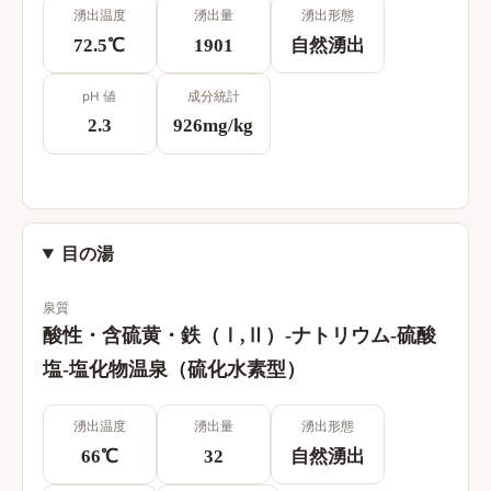
湧出温度
湧出量
湧出形態
72.5
℃
1901
自然湧出
pH 値
成分統計
2.3
926
mg/kg
目の湯
泉質
酸性・含硫黄・鉄（Ⅰ,Ⅱ）-ナトリウム-硫酸
塩-塩化物温泉（硫化水素型）
湧出温度
湧出量
湧出形態
66
℃
32
自然湧出