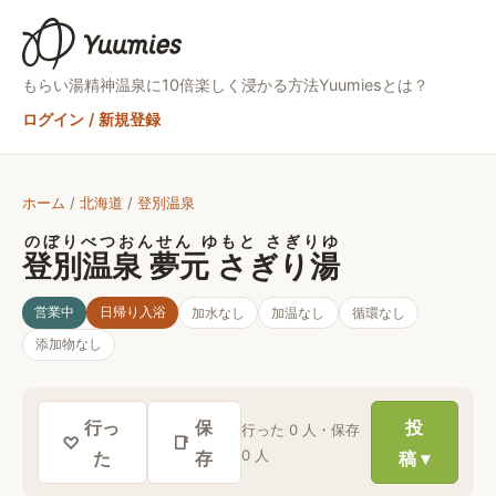
もらい湯精神
温泉に10倍楽しく浸かる方法
Yuumiesとは？
ログイン / 新規登録
ホーム
/
北海道
/
登別温泉
のぼりべつおんせん ゆもと さぎりゆ
登別温泉 夢元 さぎり湯
営業中
日帰り入浴
加水
なし
加温
なし
循環
なし
添加物
なし
行っ
保
投
行った
0
人・保存
♡
📑
0
人
た
存
稿 ▾