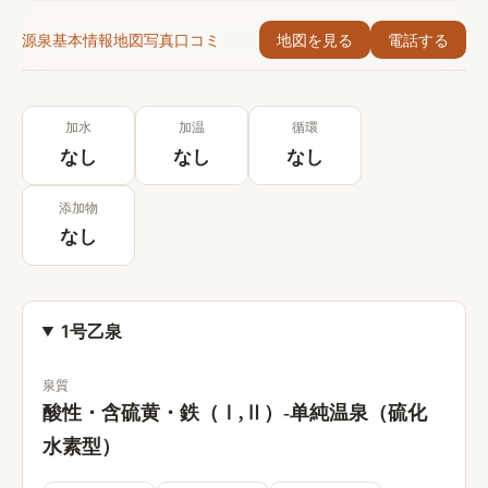
源泉
基本情報
地図
写真
口コミ
地図を見る
電話する
加水
加温
循環
なし
なし
なし
添加物
なし
1号乙泉
泉質
酸性・含硫黄・鉄（Ⅰ,Ⅱ）-单純温泉（硫化
水素型）