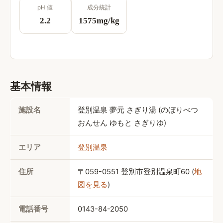
pH 値
成分統計
2.2
1575
mg/kg
基本情報
施設名
登別温泉 夢元 さぎり湯
 (
のぼりべつ
おんせん ゆもと さぎりゆ
)
エリア
登別温泉
住所
〒059-0551 
登別市登別温泉町60
 (
地
図を見る
)
電話番号
0143-84-2050