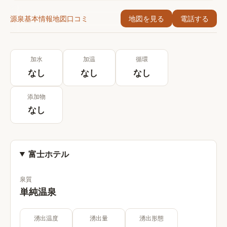
源泉
基本情報
地図
口コミ
地図を見る
電話する
加水
加温
循環
なし
なし
なし
添加物
なし
富士ホテル
泉質
単純温泉
湧出温度
湧出量
湧出形態