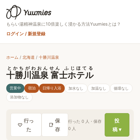
もらい湯精神
温泉に10倍楽しく浸かる方法
Yuumiesとは？
ログイン / 新規登録
ホーム
/
北海道
/
十勝川温泉
とかちがわおんせん ふじほてる
十勝川温泉 富士ホテル
営業中
宿泊
日帰り入浴
加水
なし
加温
なし
循環
なし
添加物
なし
行っ
保
投
行った
0
人・保存
♡
📑
0
人
た
存
稿 ▾