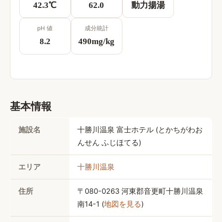
42.3
℃
62.0
動力揚湯
pH 値
成分統計
8.2
490
mg/kg
基本情報
施設名
十勝川温泉 富士ホテル
 (
とかちがわお
んせん ふじほてる
)
エリア
十勝川温泉
住所
〒080-0263 
河東郡音更町十勝川温泉
南14-1
 (
地図を見る
)