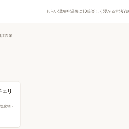
もらい湯精神
温泉に10倍楽しく浸かる方法
Yu
河江温泉
チェリ
‐塩化物・