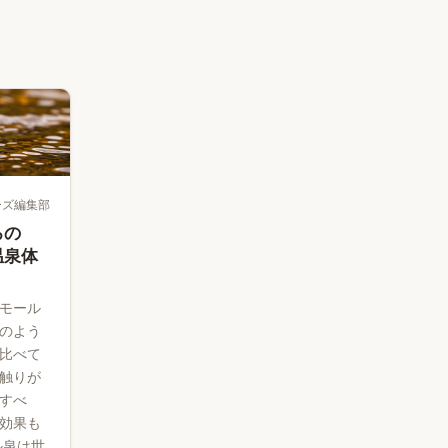
ーズ編集部
ろの
温泉体
モール
のよう
比べて
触りが
すべ
効果も
ル泉は世