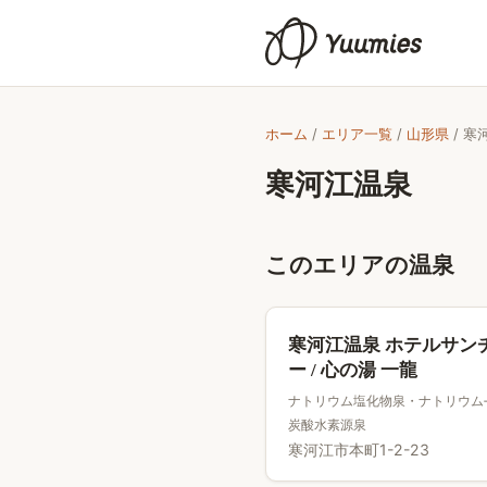
ホーム
/
エリア一覧
/
山形県
/
寒
寒河江温泉
このエリアの温泉
寒河江温泉 ホテルサン
ー / 心の湯 一龍
ナトリウム塩化物泉・ナトリウム
炭酸水素源泉
寒河江市本町1-2-23