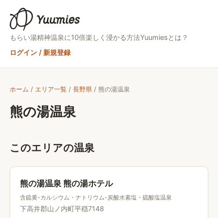
もらい湯精神
温泉に10倍楽しく浸かる方法
Yuumiesとは？
ログイン / 新規登録
ホーム
/
エリア一覧
/
長野県
/
熊の湯温泉
熊の湯温泉
このエリアの温泉
熊の湯温泉 熊の湯ホテル
含硫黄-カルシウム・ナトリウム-炭酸水素塩・硫酸塩温泉
下高井郡山ノ内町平穏7148