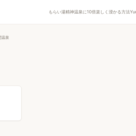
もらい湯精神
温泉に10倍楽しく浸かる方法
Yu
間温泉