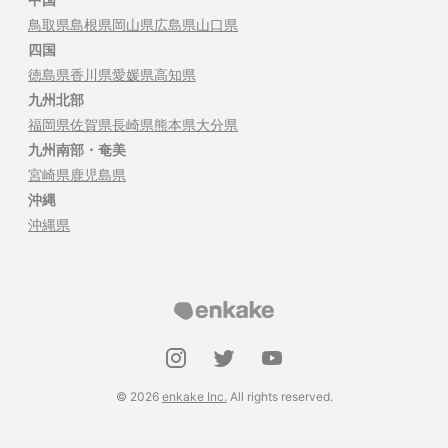
鳥取県
島根県
岡山県
広島県
山口県
四国
徳島県
香川県
愛媛県
高知県
九州北部
福岡県
佐賀県
長崎県
熊本県
大分県
九州南部・奄美
宮崎県
鹿児島県
沖縄
沖縄県
©
2026
enkake Inc.
All rights reserved.