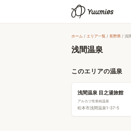
ホーム
/
エリア一覧
/
長野県
/
浅
浅間温泉
このエリアの温泉
浅間温泉 目之湯旅館
アルカリ性単純温泉
松本市浅間温泉1-37-5